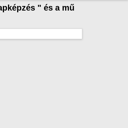
lapképzés " és a mű