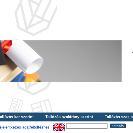
allózás kar szerint
Tallózás szakirány szerint
Tallózás szak s
ejelentkezés adatfeltöltéshez