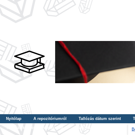
Nyitólap
A repozitóriumról
Tallózás dátum szerint
T
Tallózás képzés szintje szerint
Tallózás kulcsszó szerint
B