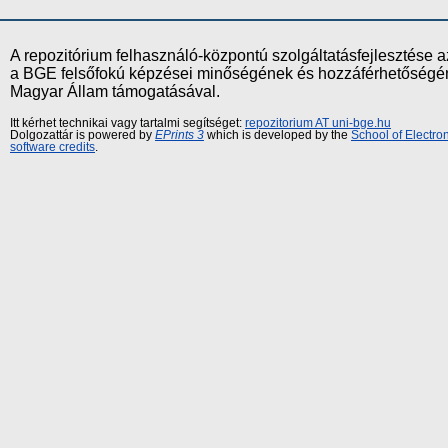
A repozitórium felhasználó-központú szolgáltatásfejlesztés
a BGE felsőfokú képzései minőségének és hozzáférhetőségének
Magyar Állam támogatásával.
Itt kérhet technikai vagy tartalmi segítséget:
repozitorium AT uni-bge.hu
Dolgozattár is powered by
EPrints 3
which is developed by the
School of Electr
software credits
.