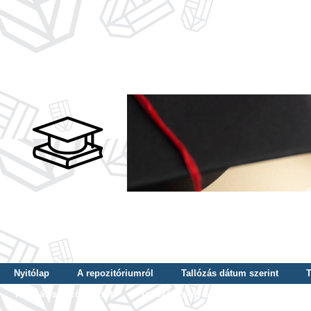
Nyitólap
A repozitóriumról
Tallózás dátum szerint
T
Tallózás szerző szerint
Tallózás nyelv szerint
Tallózás ké