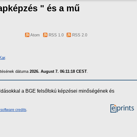
lapképzés " és a mű
Atom
RSS 1.0
RSS 2.0
Kar
.
zítésének dátuma
2026. August 7. 06:11:18 CEST
.
oldásokkal a BGE felsőfokú képzései minőségének és
software credits
.