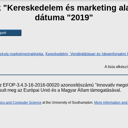
k "Kereskedelem és marketing a
dátuma "2019"
kola marketingstratégiája.
Kereskedelmi, Vendéglátóipari és Idegenforgalmi 
A lista elkés
e az EFOP-3.4.3-16-2016-00020 azonosítószámú "Innovatív meg
ósult meg az Európai Unió és a Magyar Állam támogatásával.
onics and Computer Science
at the University of Southampton.
More information and 