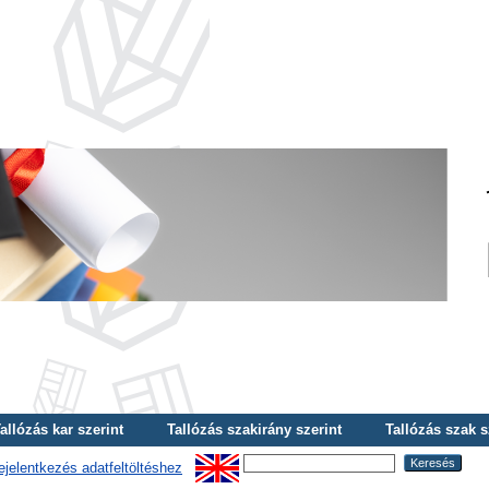
allózás kar szerint
Tallózás szakirány szerint
Tallózás szak s
ejelentkezés adatfeltöltéshez