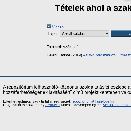
Tételek ahol a sza
Vissza
Export
Találatok száma:
1
.
Celebi Fatime
(2019)
Az IWI Nemzetközi Fitneszis
A repozitórium felhasználó-központú szolgáltatásfejlesztés
hozzáférhetőségének javításáért" című projekt keretében val
Itt kérhet technikai vagy tartalmi segítséget:
repozitorium AT uni-bge.hu
Dolgozattár is powered by
EPrints 3
which is developed by the
School of Electr