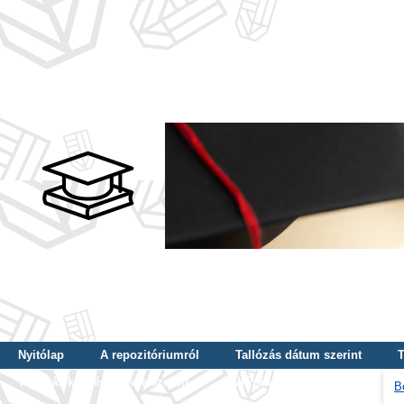
Nyitólap
A repozitóriumról
Tallózás dátum szerint
T
Tallózás képzés szintje szerint
Tallózás kulcsszó szerint
B