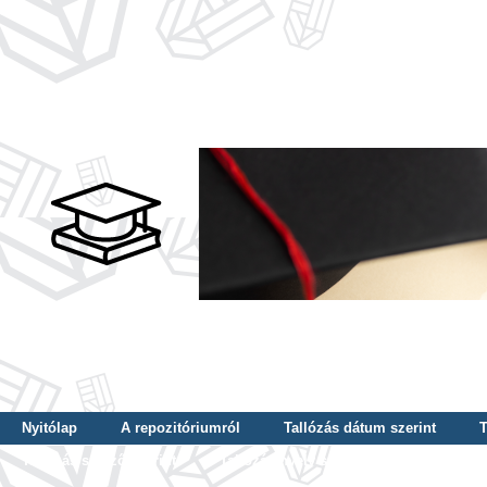
Nyitólap
A repozitóriumról
Tallózás dátum szerint
T
Tallózás szerző szerint
Tallózás nyelv szerint
Tallózás ké