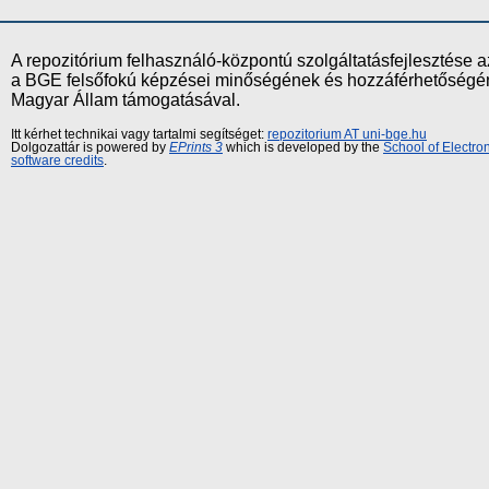
A repozitórium felhasználó-központú szolgáltatásfejlesztés
a BGE felsőfokú képzései minőségének és hozzáférhetőségének
Magyar Állam támogatásával.
Itt kérhet technikai vagy tartalmi segítséget:
repozitorium AT uni-bge.hu
Dolgozattár is powered by
EPrints 3
which is developed by the
School of Electr
software credits
.