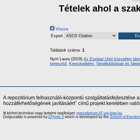
Tételek ahol a sza
Vissza
Export
Találatok száma:
1
.
Nyíri Laura
(2019)
Az Európai Unió közvetlen tám
keresztül.
Kereskedelmi, Vendéglátóipari és Ideg
A repozitórium felhasználó-központú szolgáltatásfejlesztés
hozzáférhetőségének javításáért" című projekt keretében val
Itt kérhet technikai vagy tartalmi segítséget:
repozitorium AT uni-bge.hu
Dolgozattár is powered by
EPrints 3
which is developed by the
School of Electr