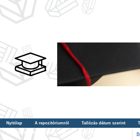
Nyitólap
A repozitóriumról
Tallózás dátum szerint
T
Tallózás képzés szintje szerint
Tallózás kulcsszó szerint
B