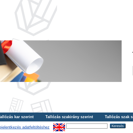
allózás kar szerint
Tallózás szakirány szerint
Tallózás szak s
ejelentkezés adatfeltöltéshez