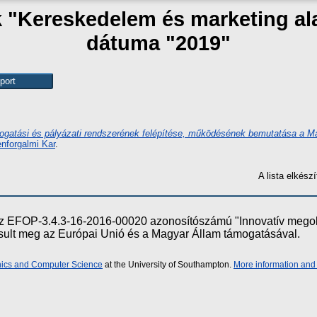
k "Kereskedelem és marketing a
dátuma "2019"
ogatási és pályázati rendszerének felépítése, működésének bemutatása a M
enforgalmi Kar
.
A lista elkés
e az EFOP-3.4.3-16-2016-00020 azonosítószámú "Innovatív meg
ósult meg az Európai Unió és a Magyar Állam támogatásával.
onics and Computer Science
at the University of Southampton.
More information and 