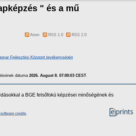
lapképzés " és a mű
Atom
RSS 1.0
RSS 2.0
agyar Fejlesztési Központ tevékenységén
zítésének dátuma
2026. August 8. 07:00:03 CEST
.
oldásokkal a BGE felsőfokú képzései minőségének és
software credits
.