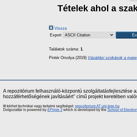
Tételek ahol a sza
Vissza
Export
Találatok száma:
1
.
Pintér Orsolya
(2019)
Vásárlási szokások a magya
A repozitórium felhasználó-központú szolgáltatásfejlesztés
hozzáférhetőségének javításáért" című projekt keretében val
Itt kérhet technikai vagy tartalmi segítséget:
repozitorium AT uni-bge.hu
Dolgozattár is powered by
EPrints 3
which is developed by the
School of Electr