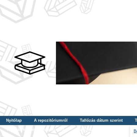
Nyitólap
A repozitóriumról
Tallózás dátum szerint
T
Tallózás képzés szintje szerint
Tallózás kulcsszó szerint
B