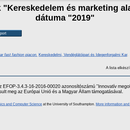
k "Kereskedelem és marketing a
dátuma "2019"
r fast fashion piacon.
Kereskedelmi, Vendéglátóipari és Idegenforgalmi Kar
.
A lista elkés
e az EFOP-3.4.3-16-2016-00020 azonosítószámú "Innovatív meg
ósult meg az Európai Unió és a Magyar Állam támogatásával.
onics and Computer Science
at the University of Southampton.
More information and 