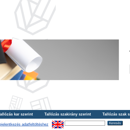
allózás kar szerint
Tallózás szakirány szerint
Tallózás szak s
ejelentkezés adatfeltöltéshez