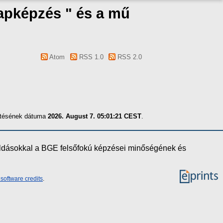
lapképzés " és a mű
Atom
RSS 1.0
RSS 2.0
zítésének dátuma
2026. August 7. 05:01:21 CEST
.
oldásokkal a BGE felsőfokú képzései minőségének és
software credits
.