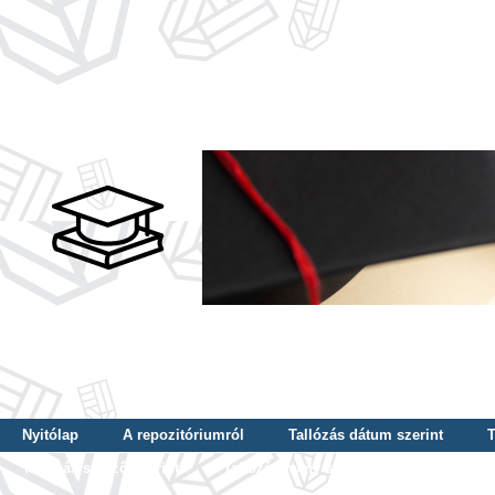
Nyitólap
A repozitóriumról
Tallózás dátum szerint
T
Tallózás szerző szerint
Tallózás nyelv szerint
Tallózás ké