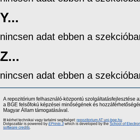
Y...
nincsen adat ebben a szekcióba
Z...
nincsen adat ebben a szekcióba
A repozitórium felhasználó-központú szolgáltatásfejlesztés
a BGE felsőfokú képzései minőségének és hozzáférhetőségének
Magyar Állam támogatásával.
Itt kérhet technikai vagy tartalmi segítséget:
repozitorium AT uni-bge.hu
Dolgozattár is powered by
EPrints 3
which is developed by the
School of Electr
software credits
.