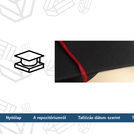
Nyitólap
A repozitóriumról
Tallózás dátum szerint
T
Tallózás szerző szerint
Tallózás nyelv szerint
Tallózás ké