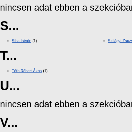
nincsen adat ebben a szekcióba
S...
Siba István
(1)
Szilágyi Zsuz
T...
Tóth Róbert Ákos
(1)
U...
nincsen adat ebben a szekcióba
V...