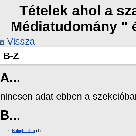
Tételek ahol a s
Médiatudomány " 
Vissza
B-Z
A...
nincsen adat ebben a szekcióba
B...
Balogh Ildikó
(1)