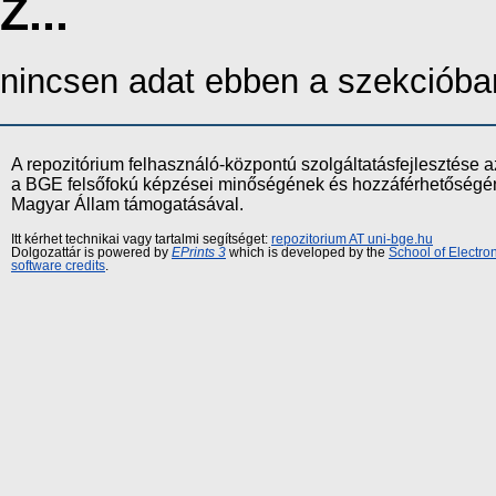
Z...
nincsen adat ebben a szekcióba
A repozitórium felhasználó-központú szolgáltatásfejlesztés
a BGE felsőfokú képzései minőségének és hozzáférhetőségének
Magyar Állam támogatásával.
Itt kérhet technikai vagy tartalmi segítséget:
repozitorium AT uni-bge.hu
Dolgozattár is powered by
EPrints 3
which is developed by the
School of Electr
software credits
.