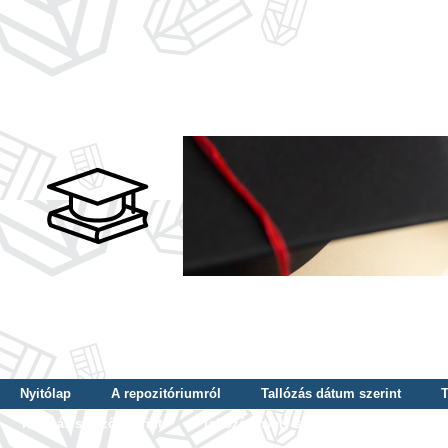
Nyitólap
A repozitóriumról
Tallózás dátum szerint
T
Tallózás szerző szerint
Tallózás nyelv szerint
Tallózás ké