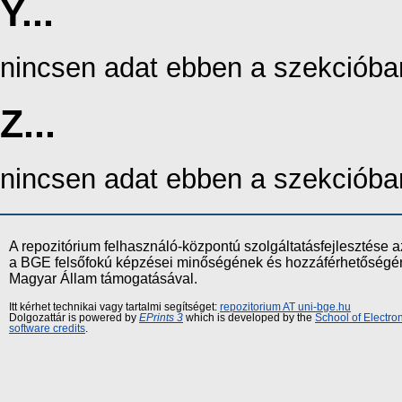
Y...
nincsen adat ebben a szekcióba
Z...
nincsen adat ebben a szekcióba
A repozitórium felhasználó-központú szolgáltatásfejlesztés
a BGE felsőfokú képzései minőségének és hozzáférhetőségének
Magyar Állam támogatásával.
Itt kérhet technikai vagy tartalmi segítséget:
repozitorium AT uni-bge.hu
Dolgozattár is powered by
EPrints 3
which is developed by the
School of Electr
software credits
.