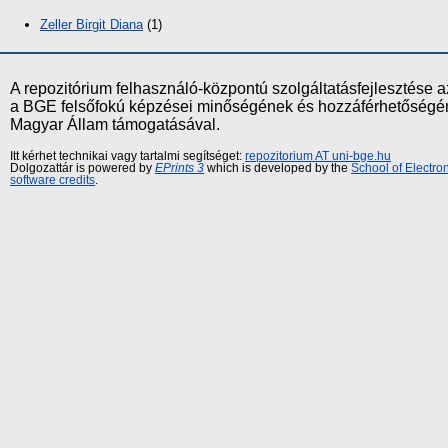
Zeller Birgit Diana
(1)
A repozitórium felhasználó-központú szolgáltatásfejlesztés
a BGE felsőfokú képzései minőségének és hozzáférhetőségének
Magyar Állam támogatásával.
Itt kérhet technikai vagy tartalmi segítséget:
repozitorium AT uni-bge.hu
Dolgozattár is powered by
EPrints 3
which is developed by the
School of Electr
software credits
.