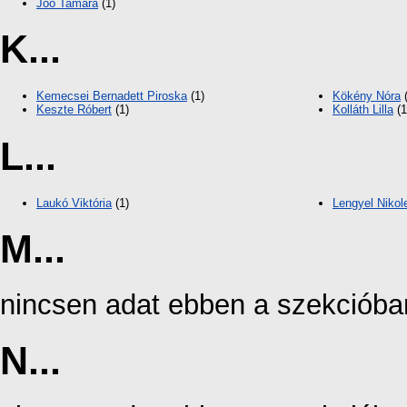
Joó Tamara
(1)
K...
Kemecsei Bernadett Piroska
(1)
Kökény Nóra
(
Keszte Róbert
(1)
Kolláth Lilla
(1
L...
Laukó Viktória
(1)
Lengyel Nikol
M...
nincsen adat ebben a szekcióba
N...