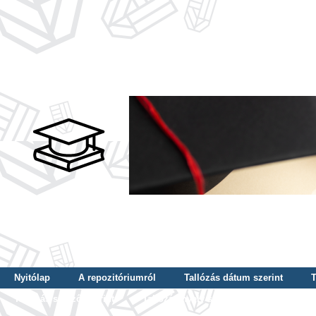
Nyitólap
A repozitóriumról
Tallózás dátum szerint
T
Tallózás szerző szerint
Tallózás nyelv szerint
Tallózás ké