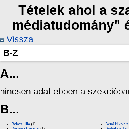
Tételek ahol a s
médiatudomány" é
Vissza
B-Z
A...
nincsen adat ebben a szekcióba
B...
Bakos Lilla
(1)
Benő Nikolett
Bánsági Györgyi
(1)
Bodorkós Tam