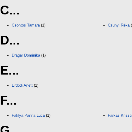
C...
Csontos Tamara
(1)
Czunyi Réka
(
D...
Drágár Dominika
(1)
E...
Erdődi Anett
(1)
F...
Fáklya Panna Luca
(1)
Farkas Kriszt
G...