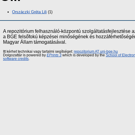
Orszáczki Gréta Lili
(1)
A repozitórium felhasználó-központú szolgáltatásfejlesztés
a BGE felsőfokú képzései minőségének és hozzáférhetőségének
Magyar Állam támogatásával.
Itt kérhet technikai vagy tartalmi segítséget:
repozitorium AT uni-bge.hu
Dolgozattár is powered by
EPrints 3
which is developed by the
School of Electr
software credits
.