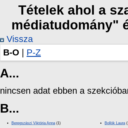
Tételek ahol a s
médiatudomány" é
Vissza
B-O
|
P-Z
A...
nincsen adat ebben a szekcióba
B...
Beregszászi Viktória Anna
(1)
Bollók Laura
(