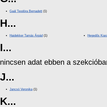
Gaál Teodóra Bernadett
(1)
H...
Haidekker Tamás Árpád
(1)
Hegedős Kiar
I...
nincsen adat ebben a szekcióba
J...
Jancsó Veronika
(1)
K...