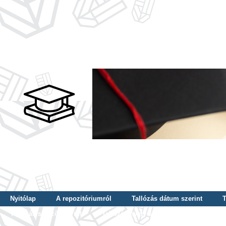
Nyitólap
A repozitóriumról
Tallózás dátum szerint
T
Tallózás szerző szerint
Tallózás nyelv szerint
Tallózás ké