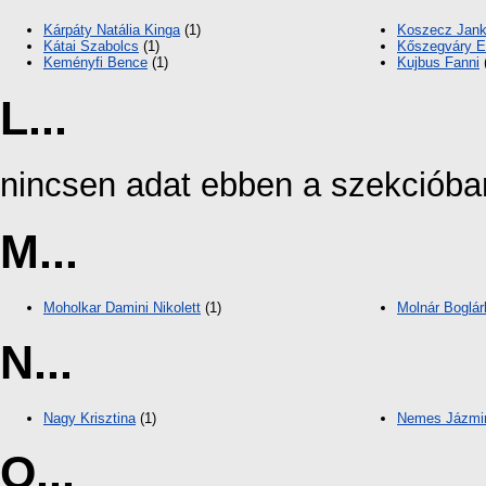
Kárpáty Natália Kinga
(1)
Koszecz Jan
Kátai Szabolcs
(1)
Kőszegváry 
Keményfi Bence
(1)
Kujbus Fanni
L...
nincsen adat ebben a szekcióba
M...
Moholkar Damini Nikolett
(1)
Molnár Boglár
N...
Nagy Krisztina
(1)
Nemes Jázmi
O...