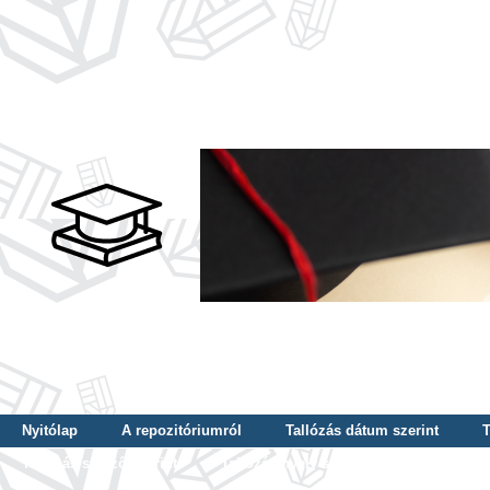
Nyitólap
A repozitóriumról
Tallózás dátum szerint
T
Tallózás szerző szerint
Tallózás nyelv szerint
Tallózás ké