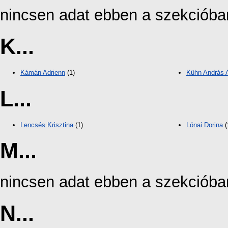
nincsen adat ebben a szekcióba
K...
Kámán Adrienn
(1)
Kühn András 
L...
Lencsés Krisztina
(1)
Lónai Dorina
(
M...
nincsen adat ebben a szekcióba
N...