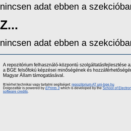
nincsen adat ebben a szekcióba
Z...
nincsen adat ebben a szekcióba
A repozitórium felhasználó-központú szolgáltatásfejlesztés
a BGE felsőfokú képzései minőségének és hozzáférhetőségének
Magyar Állam támogatásával.
Itt kérhet technikai vagy tartalmi segítséget:
repozitorium AT uni-bge.hu
Dolgozattár is powered by
EPrints 3
which is developed by the
School of Electr
software credits
.