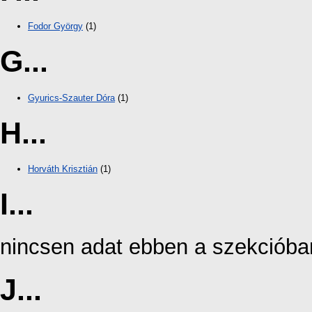
Fodor György
(1)
G...
Gyurics-Szauter Dóra
(1)
H...
Horváth Krisztián
(1)
I...
nincsen adat ebben a szekcióba
J...