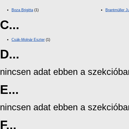
Boza Brigitta
(1)
Brantmüller Ju
C...
Csák-Molnár Eszter
(1)
D...
nincsen adat ebben a szekcióba
E...
nincsen adat ebben a szekcióba
F...