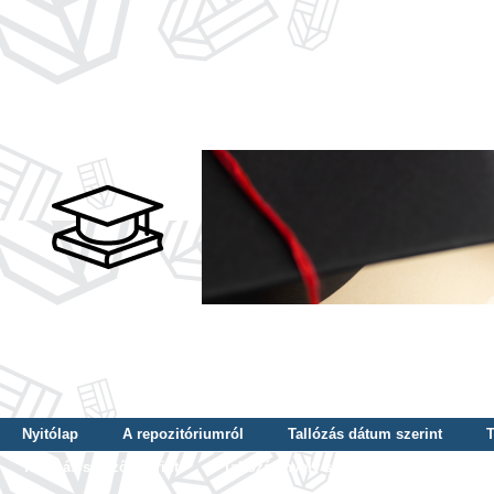
Nyitólap
A repozitóriumról
Tallózás dátum szerint
T
Tallózás szerző szerint
Tallózás nyelv szerint
Tallózás ké