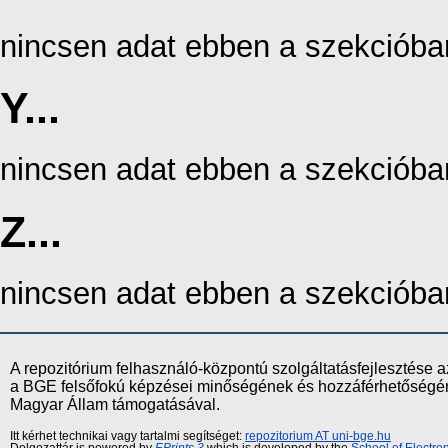
nincsen adat ebben a szekcióba
Y...
nincsen adat ebben a szekcióba
Z...
nincsen adat ebben a szekcióba
A repozitórium felhasználó-központú szolgáltatásfejlesztés
a BGE felsőfokú képzései minőségének és hozzáférhetőségének
Magyar Állam támogatásával.
Itt kérhet technikai vagy tartalmi segítséget:
repozitorium AT uni-bge.hu
Dolgozattár is powered by
EPrints 3
which is developed by the
School of Electr