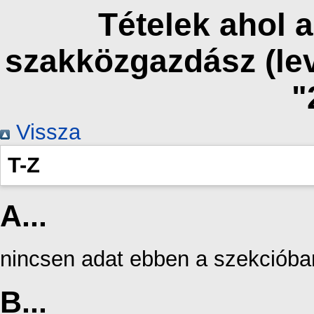
Tételek ahol a
szakközgazdász (le
"
Vissza
T-Z
A...
nincsen adat ebben a szekcióba
B...