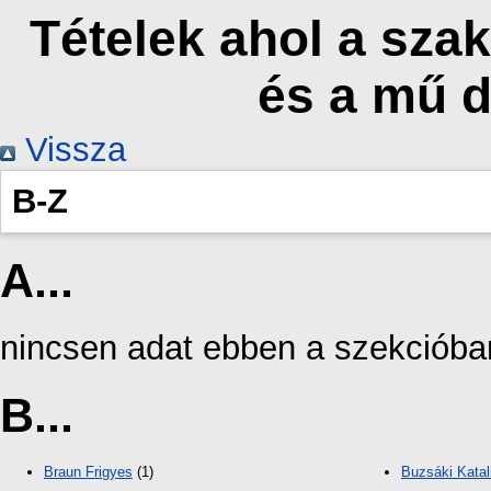
Tételek ahol a sza
és a mű 
Vissza
B-Z
A...
nincsen adat ebben a szekcióba
B...
Braun Frigyes
(1)
Buzsáki Katal