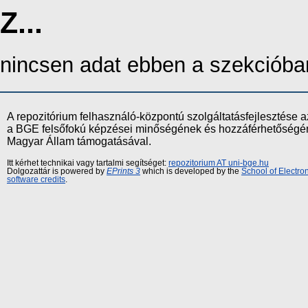
Z...
nincsen adat ebben a szekcióba
A repozitórium felhasználó-központú szolgáltatásfejlesztés
a BGE felsőfokú képzései minőségének és hozzáférhetőségének
Magyar Állam támogatásával.
Itt kérhet technikai vagy tartalmi segítséget:
repozitorium AT uni-bge.hu
Dolgozattár is powered by
EPrints 3
which is developed by the
School of Electr
software credits
.