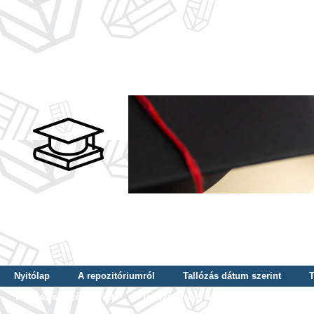
Nyitólap
A repozitóriumról
Tallózás dátum szerint
T
Tallózás szerző szerint
Tallózás nyelv szerint
Tallózás ké