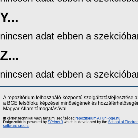
Y...
nincsen adat ebben a szekcióba
Z...
nincsen adat ebben a szekcióba
A repozitórium felhasználó-központú szolgáltatásfejlesztés
a BGE felsőfokú képzései minőségének és hozzáférhetőségének
Magyar Állam támogatásával.
Itt kérhet technikai vagy tartalmi segítséget:
repozitorium AT uni-bge.hu
Dolgozattár is powered by
EPrints 3
which is developed by the
School of Electr
software credits
.