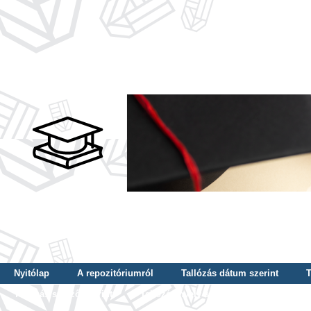
Nyitólap
A repozitóriumról
Tallózás dátum szerint
T
Tallózás szerző szerint
Tallózás nyelv szerint
Tallózás ké