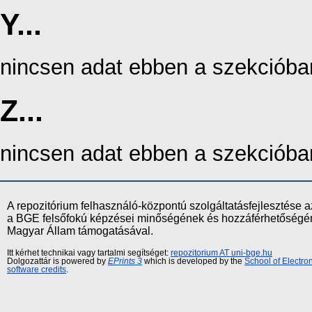
Y...
nincsen adat ebben a szekcióba
Z...
nincsen adat ebben a szekcióba
A repozitórium felhasználó-központú szolgáltatásfejlesztés
a BGE felsőfokú képzései minőségének és hozzáférhetőségének
Magyar Állam támogatásával.
Itt kérhet technikai vagy tartalmi segítséget:
repozitorium AT uni-bge.hu
Dolgozattár is powered by
EPrints 3
which is developed by the
School of Electr
software credits
.