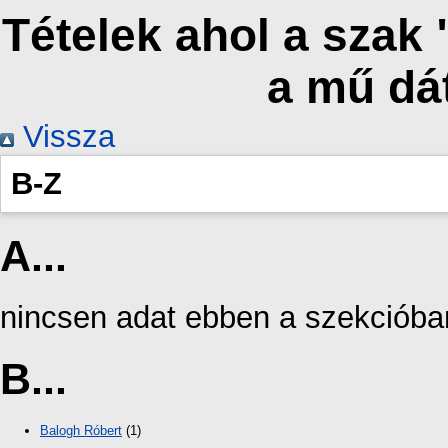
Tételek ahol a szak
a mű dá
Vissza
B-Z
A...
nincsen adat ebben a szekcióba
B...
Balogh Róbert
(1)