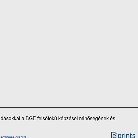
oldásokkal a BGE felsőfokú képzései minőségének és
software credits
.