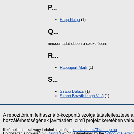
P...
Papp Helga
(1)
Q...
nincsen adat ebben a szekcióban.
R...
Rappaport Márk
(1)
S...
Szabó Balázs
(1)
Szabó-Bozsik Iringó Villő
(1)
A repozitórium felhasználó-központú szolgáltatásfejlesztés
hozzáférhetőségének javításáért" című projekt keretében val
Itt kérhet technikai vagy tartalmi segítséget:
repozitorium AT uni-bge.hu
Dolgozattár is powered by
EPrints 3
which is developed by the
School of Electr