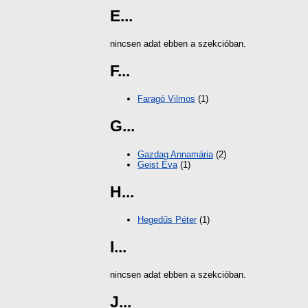
E...
nincsen adat ebben a szekcióban.
F...
Faragó Vilmos
(1)
G...
Gazdag Annamária
(2)
Geist Éva
(1)
H...
Hegedűs Péter
(1)
I...
nincsen adat ebben a szekcióban.
J...