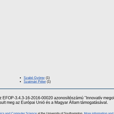
Szabó György
(1)
Szatmári Péter
(1)
e az EFOP-3.4.3-16-2016-00020 azonosítószámú "Innovatív meg
ósult meg az Európai Unió és a Magyar Állam támogatásával.
onics and Computer Science
at the University of Southampton.
More information and 