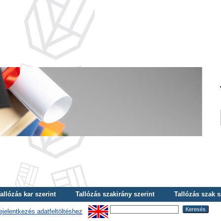
allózás kar szerint
Tallózás szakirány szerint
Tallózás szak s
ejelentkezés adatfeltöltéshez