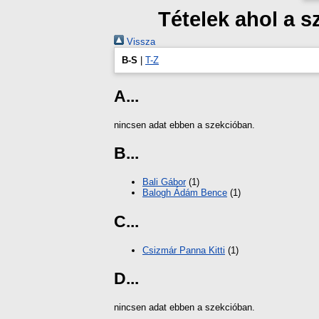
Tételek ahol a 
Vissza
B-S
|
T-Z
A...
nincsen adat ebben a szekcióban.
B...
Bali Gábor
(1)
Balogh Ádám Bence
(1)
C...
Csizmár Panna Kitti
(1)
D...
nincsen adat ebben a szekcióban.