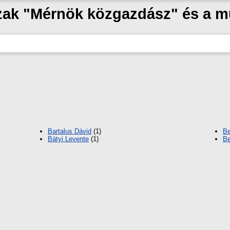
szak "Mérnök közgazdász" és a 
Bartalus Dávid
(1)
Be
Bátyi Levente
(1)
Be