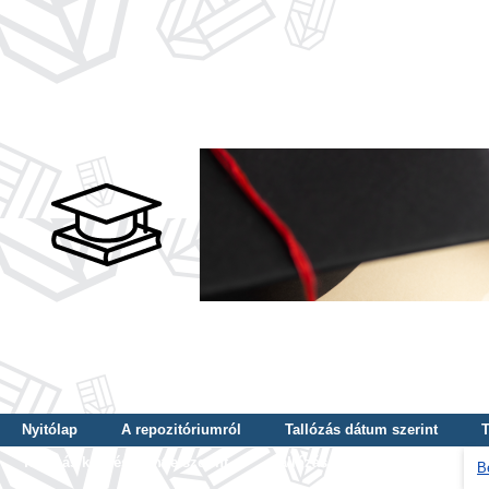
Nyitólap
A repozitóriumról
Tallózás dátum szerint
T
Tallózás képzés szintje szerint
Tallózás kulcsszó szerint
B