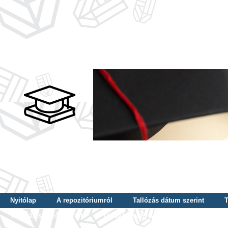
Nyitólap
A repozitóriumról
Tallózás dátum szerint
T
Tallózás szerző szerint
Tallózás nyelv szerint
Tallózás ké