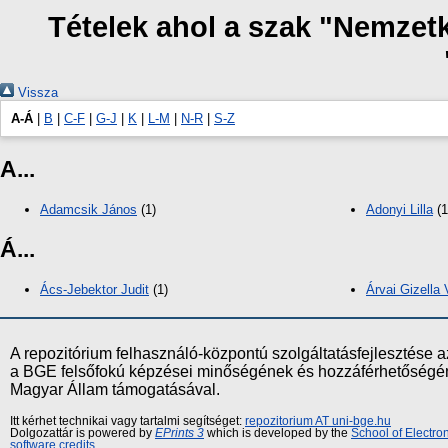
Tételek ahol a szak "Nemzet
Vissza
A-Á
|
B
|
C-F
|
G-J
|
K
|
L-M
|
N-R
|
S-Z
A...
Adamcsik János
(1)
Adonyi Lilla
(1
Á...
Ács-Jebektor Judit
(1)
Árvai Gizella 
A repozitórium felhasználó-központú szolgáltatásfejlesztés
a BGE felsőfokú képzései minőségének és hozzáférhetőségének
Magyar Állam támogatásával.
Itt kérhet technikai vagy tartalmi segítséget:
repozitorium AT uni-bge.hu
Dolgozattár is powered by
EPrints 3
which is developed by the
School of Electr
software credits
.