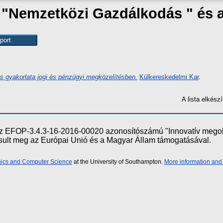
k "Nemzetközi Gazdálkodás " és
s gyakorlata jogi és pénzügyi megközelítésben.
Külkereskedelmi Kar
.
A lista elkés
e az EFOP-3.4.3-16-2016-00020 azonosítószámú "Innovatív meg
ósult meg az Európai Unió és a Magyar Állam támogatásával.
onics and Computer Science
at the University of Southampton.
More information and 