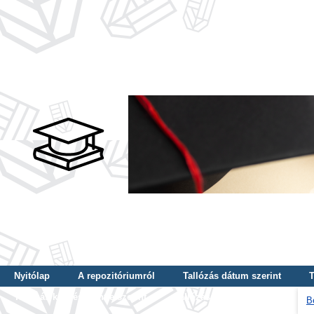
Nyitólap
A repozitóriumról
Tallózás dátum szerint
T
Tallózás képzés szintje szerint
Tallózás kulcsszó szerint
B