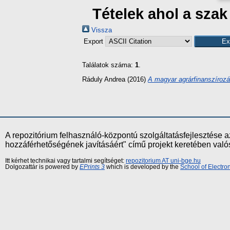
Tételek ahol a sza
Vissza
Export
Találatok száma:
1
.
Ráduly Andrea
(2016)
A magyar agrárfinanszírozá
A repozitórium felhasználó-központú szolgáltatásfejlesztés
hozzáférhetőségének javításáért" című projekt keretében val
Itt kérhet technikai vagy tartalmi segítséget:
repozitorium AT uni-bge.hu
Dolgozattár is powered by
EPrints 3
which is developed by the
School of Electr