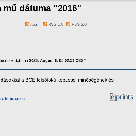
 a mű dátuma "2016"
Atom
RSS 1.0
RSS 2.0
zítésének dátuma
2026. August 6. 05:02:59 CEST
.
oldásokkal a BGE felsőfokú képzései minőségének és
software credits
.