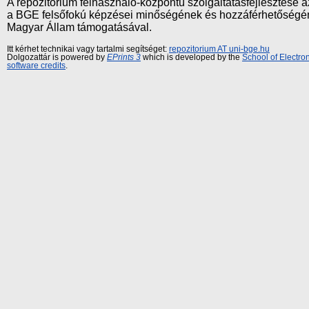
A repozitórium felhasználó-központú szolgáltatásfejlesztés
a BGE felsőfokú képzései minőségének és hozzáférhetőségének
Magyar Állam támogatásával.
Itt kérhet technikai vagy tartalmi segítséget:
repozitorium AT uni-bge.hu
Dolgozattár is powered by
EPrints 3
which is developed by the
School of Electr
software credits
.