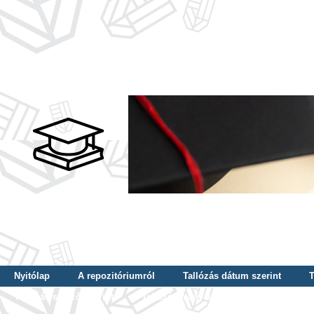
Nyitólap
A repozitóriumról
Tallózás dátum szerint
T
Tallózás szerző szerint
Tallózás nyelv szerint
Tallózás ké