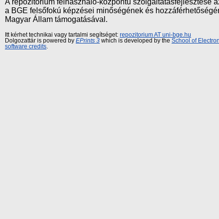
A repozitórium felhasználó-központú szolgáltatásfejlesztés
a BGE felsőfokú képzései minőségének és hozzáférhetőségének
Magyar Állam támogatásával.
Itt kérhet technikai vagy tartalmi segítséget:
repozitorium AT uni-bge.hu
Dolgozattár is powered by
EPrints 3
which is developed by the
School of Electr
software credits
.