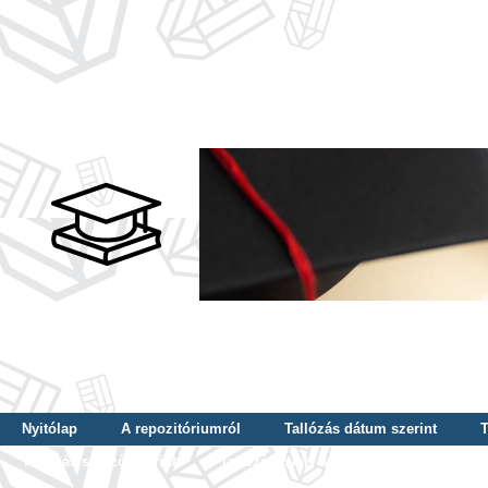
Nyitólap
A repozitóriumról
Tallózás dátum szerint
T
Tallózás szerző szerint
Tallózás nyelv szerint
Tallózás ké