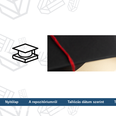
Nyitólap
A repozitóriumról
Tallózás dátum szerint
T
Tallózás szerző szerint
Tallózás nyelv szerint
Tallózás ké