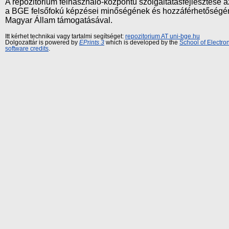
A repozitórium felhasználó-központú szolgáltatásfejlesztés
a BGE felsőfokú képzései minőségének és hozzáférhetőségének
Magyar Állam támogatásával.
Itt kérhet technikai vagy tartalmi segítséget:
repozitorium AT uni-bge.hu
Dolgozattár is powered by
EPrints 3
which is developed by the
School of Electr
software credits
.