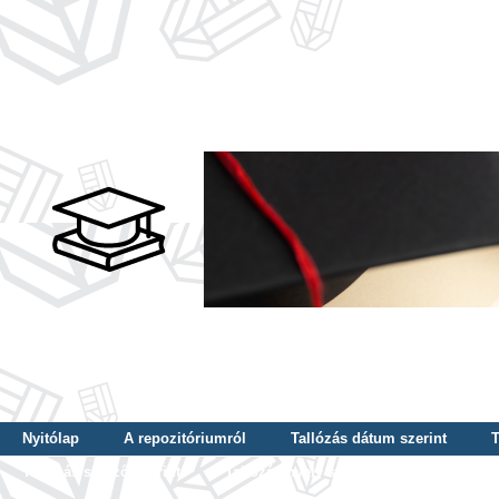
Nyitólap
A repozitóriumról
Tallózás dátum szerint
T
Tallózás szerző szerint
Tallózás nyelv szerint
Tallózás ké