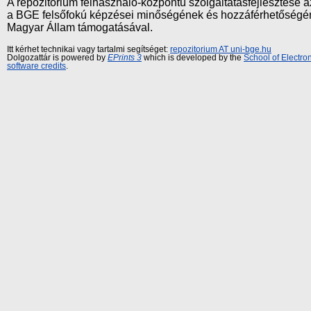
A repozitórium felhasználó-központú szolgáltatásfejlesztés
a BGE felsőfokú képzései minőségének és hozzáférhetőségének
Magyar Állam támogatásával.
Itt kérhet technikai vagy tartalmi segítséget:
repozitorium AT uni-bge.hu
Dolgozattár is powered by
EPrints 3
which is developed by the
School of Electr
software credits
.