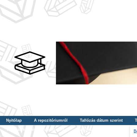
Nyitólap
A repozitóriumról
Tallózás dátum szerint
T
Tallózás képzés szintje szerint
Tallózás kulcsszó szerint
B