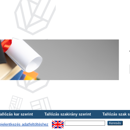
allózás kar szerint
Tallózás szakirány szerint
Tallózás szak s
ejelentkezés adatfeltöltéshez