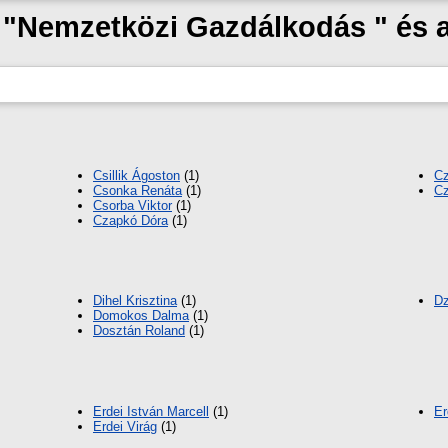
k "Nemzetközi Gazdálkodás " és
Csillik Ágoston
(1)
Cz
Csonka Renáta
(1)
Cz
Csorba Viktor
(1)
Czapkó Dóra
(1)
Dihel Krisztina
(1)
D
Domokos Dalma
(1)
Dosztán Roland
(1)
Erdei István Marcell
(1)
Er
Erdei Virág
(1)