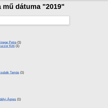
 a mű dátuma "2019"
inege Petra
(1)
uczor Kitti
(1)
zsubák Tamás
(1)
délyi Ágnes
(1)