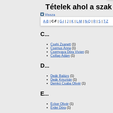
Tételek ahol a sza
Vissza
A-B
|
C-F
|
G-I
|
J
|
K
|
L-M
|
N-Q
|
R
|
S
|
T-Z
C...
Csehi Zsanett
(1)
Csernus Anna
(1)
Csernyava Dóra Vivien
(1)
Csillag Ádám
(1)
D...
Deák Balázs
(1)
Deák Krisztián
(1)
Demkó Csaba Olivér
(1)
E...
Ecker Olivér
(1)
Erdei Dóra
(1)