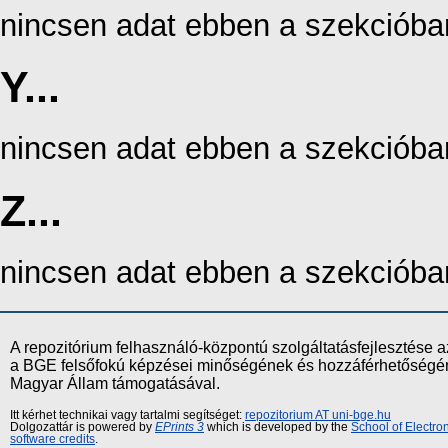
nincsen adat ebben a szekcióba
Y...
nincsen adat ebben a szekcióba
Z...
nincsen adat ebben a szekcióba
A repozitórium felhasználó-központú szolgáltatásfejlesztés
a BGE felsőfokú képzései minőségének és hozzáférhetőségének
Magyar Állam támogatásával.
Itt kérhet technikai vagy tartalmi segítséget:
repozitorium AT uni-bge.hu
Dolgozattár is powered by
EPrints 3
which is developed by the
School of Electr
software credits
.