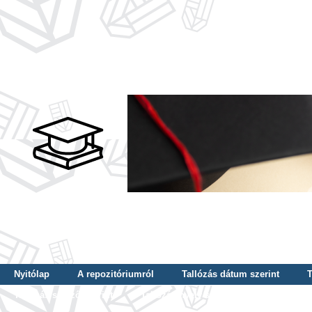
Nyitólap
A repozitóriumról
Tallózás dátum szerint
T
Tallózás szerző szerint
Tallózás nyelv szerint
Tallózás ké