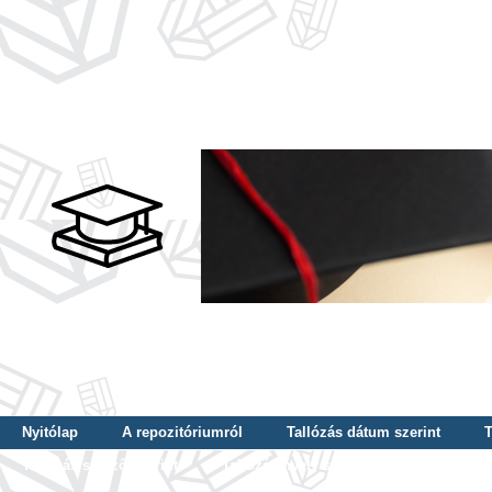
Nyitólap
A repozitóriumról
Tallózás dátum szerint
T
Tallózás szerző szerint
Tallózás nyelv szerint
Tallózás ké