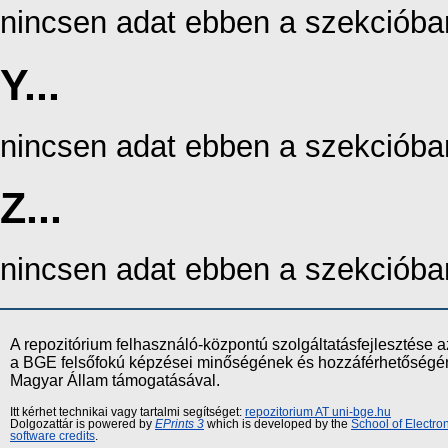
nincsen adat ebben a szekcióba
Y...
nincsen adat ebben a szekcióba
Z...
nincsen adat ebben a szekcióba
A repozitórium felhasználó-központú szolgáltatásfejlesztés
a BGE felsőfokú képzései minőségének és hozzáférhetőségének
Magyar Állam támogatásával.
Itt kérhet technikai vagy tartalmi segítséget:
repozitorium AT uni-bge.hu
Dolgozattár is powered by
EPrints 3
which is developed by the
School of Electr
software credits
.