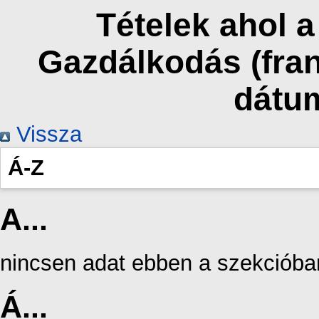
Tételek ahol 
Gazdálkodás (fran
dátu
Vissza
Á-Z
A...
nincsen adat ebben a szekcióba
Á...