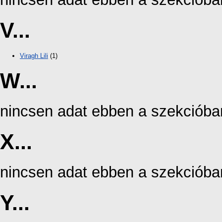
V...
Viragh Lili
(1)
W...
nincsen adat ebben a szekcióba
X...
nincsen adat ebben a szekcióba
Y...