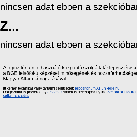
nincsen adat ebben a szekcióba
Z...
nincsen adat ebben a szekcióba
A repozitórium felhasználó-központú szolgáltatásfejlesztés
a BGE felsőfokú képzései minőségének és hozzáférhetőségének
Magyar Állam támogatásával.
Itt kérhet technikai vagy tartalmi segítséget:
repozitorium AT uni-bge.hu
Dolgozattár is powered by
EPrints 3
which is developed by the
School of Electr
software credits
.