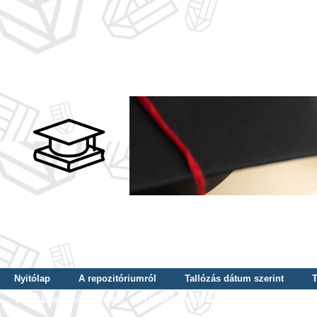
Nyitólap
A repozitóriumról
Tallózás dátum szerint
T
Tallózás szerző szerint
Tallózás nyelv szerint
Tallózás ké