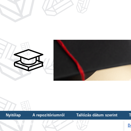
Nyitólap
A repozitóriumról
Tallózás dátum szerint
T
Tallózás képzés szintje szerint
Tallózás kulcsszó szerint
B