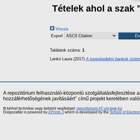
Tételek ahol a szak
Vissza
Export
Találatok száma:
1
.
Lankó Laura
(2017)
A kereskedelmi bankok üzletp
A repozitórium felhasználó-központú szolgáltatásfejlesztés
hozzáférhetőségének javításáért" című projekt keretében val
Itt kérhet technikai vagy tartalmi segítséget:
repozitorium AT uni-bge.hu
Dolgozattár is powered by
EPrints 3
which is developed by the
School of Electr