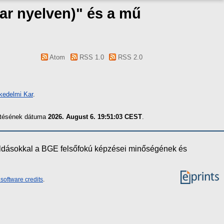
ar nyelven)" és a mű
Atom
RSS 1.0
RSS 2.0
kedelmi Kar
.
zítésének dátuma
2026. August 6. 19:51:03 CEST
.
oldásokkal a BGE felsőfokú képzései minőségének és
software credits
.