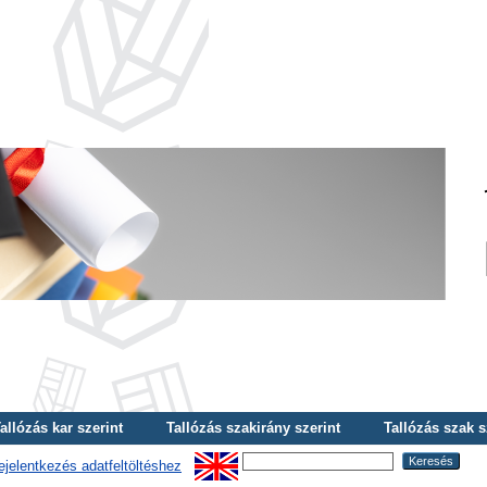
allózás kar szerint
Tallózás szakirány szerint
Tallózás szak s
ejelentkezés adatfeltöltéshez