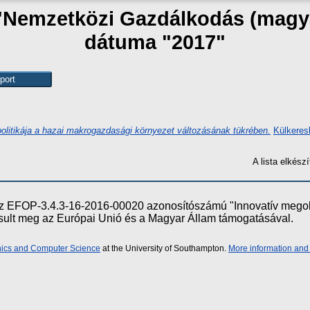
 "Nemzetközi Gazdálkodás (magy
dátuma "2017"
olitikája a hazai makrogazdasági környezet változásának tükrében.
Külkeres
A lista elkés
e az EFOP-3.4.3-16-2016-00020 azonosítószámú "Innovatív meg
ósult meg az Európai Unió és a Magyar Állam támogatásával.
onics and Computer Science
at the University of Southampton.
More information and 