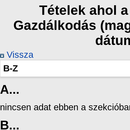
Tételek ahol 
Gazdálkodás (mag
dátu
Vissza
B-Z
A...
nincsen adat ebben a szekcióba
B...