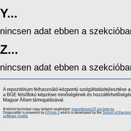
Y...
nincsen adat ebben a szekcióba
Z...
nincsen adat ebben a szekcióba
A repozitórium felhasználó-központú szolgáltatásfejlesztés
a BGE felsőfokú képzései minőségének és hozzáférhetőségének
Magyar Állam támogatásával.
Itt kérhet technikai vagy tartalmi segítséget:
repozitorium AT uni-bge.hu
Dolgozattár is powered by
EPrints 3
which is developed by the
School of Electr
software credits
.