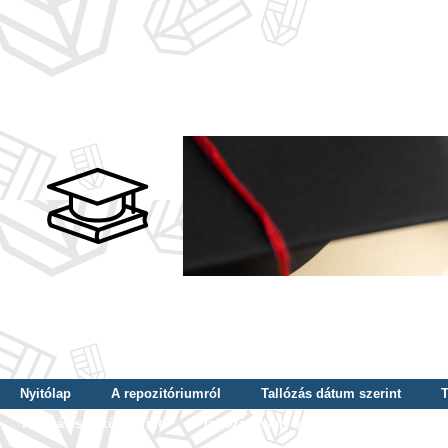
Nyitólap
A repozitóriumról
Tallózás dátum szerint
T
Tallózás szerző szerint
Tallózás nyelv szerint
Tallózás ké