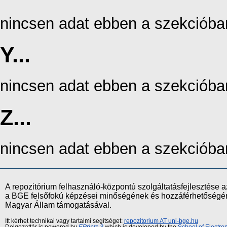
nincsen adat ebben a szekcióba
Y...
nincsen adat ebben a szekcióba
Z...
nincsen adat ebben a szekcióba
A repozitórium felhasználó-központú szolgáltatásfejlesztés
a BGE felsőfokú képzései minőségének és hozzáférhetőségének
Magyar Állam támogatásával.
Itt kérhet technikai vagy tartalmi segítséget:
repozitorium AT uni-bge.hu
Dolgozattár is powered by
EPrints 3
which is developed by the
School of Electr