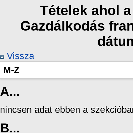
Tételek ahol 
Gazdálkodás fran
dátu
Vissza
M-Z
A...
nincsen adat ebben a szekcióba
B...