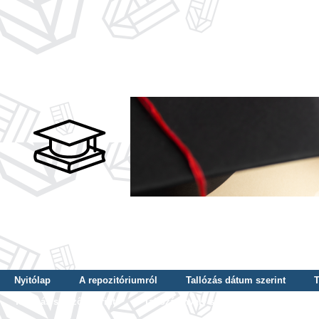
Nyitólap
A repozitóriumról
Tallózás dátum szerint
T
Tallózás szerző szerint
Tallózás nyelv szerint
Tallózás ké