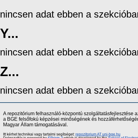
nincsen adat ebben a szekcióba
Y...
nincsen adat ebben a szekcióba
Z...
nincsen adat ebben a szekcióba
A repozitórium felhasználó-központú szolgáltatásfejlesztés
a BGE felsőfokú képzései minőségének és hozzáférhetőségének
Magyar Állam támogatásával.
Itt kérhet technikai vagy tartalmi segítséget:
repozitorium AT uni-bge.hu
Dolgozattár is powered by
EPrints 3
which is developed by the
School of Electr