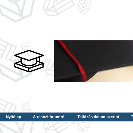
Nyitólap
A repozitóriumról
Tallózás dátum szerint
T
Tallózás szerző szerint
Tallózás nyelv szerint
Tallózás ké