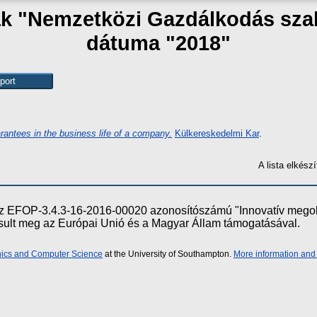
ak "Nemzetközi Gazdálkodás sza
dátuma "2018"
rantees in the business life of a company.
Külkereskedelmi Kar
.
A lista elkés
e az EFOP-3.4.3-16-2016-00020 azonosítószámú "Innovatív meg
ósult meg az Európai Unió és a Magyar Állam támogatásával.
onics and Computer Science
at the University of Southampton.
More information and 