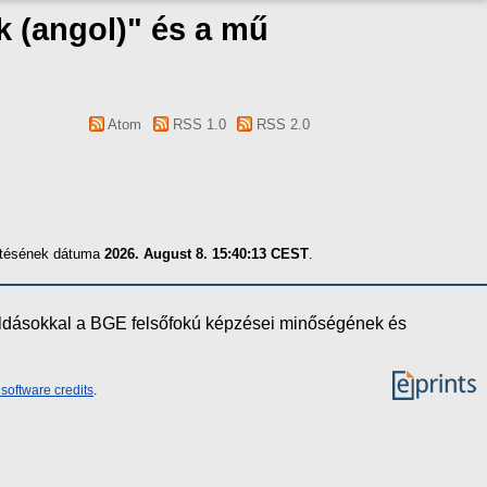
k (angol)" és a mű
Atom
RSS 1.0
RSS 2.0
zítésének dátuma
2026. August 8. 15:40:13 CEST
.
oldásokkal a BGE felsőfokú képzései minőségének és
software credits
.