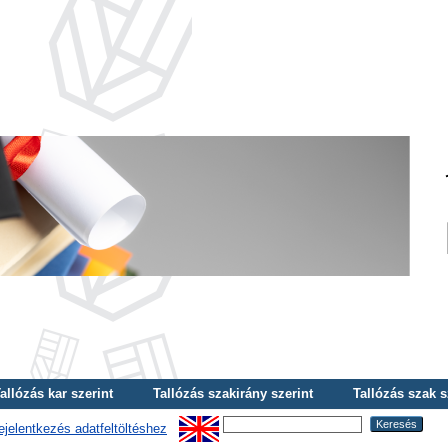
allózás kar szerint
Tallózás szakirány szerint
Tallózás szak s
ejelentkezés adatfeltöltéshez