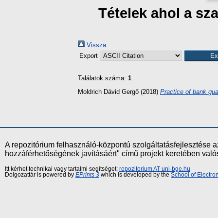
Tételek ahol a sz
Vissza
Export
Találatok száma:
1
.
Moldrich Dávid Gergő
(2018)
Practice of bank gua
A repozitórium felhasználó-központú szolgáltatásfejlesztés
hozzáférhetőségének javításáért" című projekt keretében val
Itt kérhet technikai vagy tartalmi segítséget:
repozitorium AT uni-bge.hu
Dolgozattár is powered by
EPrints 3
which is developed by the
School of Electr