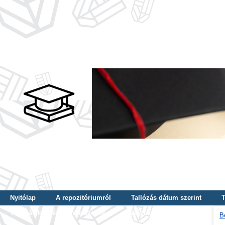
Nyitólap
A repozitóriumról
Tallózás dátum szerint
T
Tallózás képzés szintje szerint
Tallózás kulcsszó szerint
B