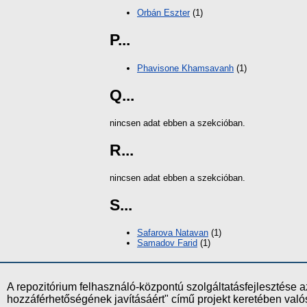
Orbán Eszter
(1)
P...
Phavisone Khamsavanh
(1)
Q...
nincsen adat ebben a szekcióban.
R...
nincsen adat ebben a szekcióban.
S...
Safarova Natavan
(1)
Samadov Farid
(1)
A repozitórium felhasználó-központú szolgáltatásfejlesztés
hozzáférhetőségének javításáért" című projekt keretében val