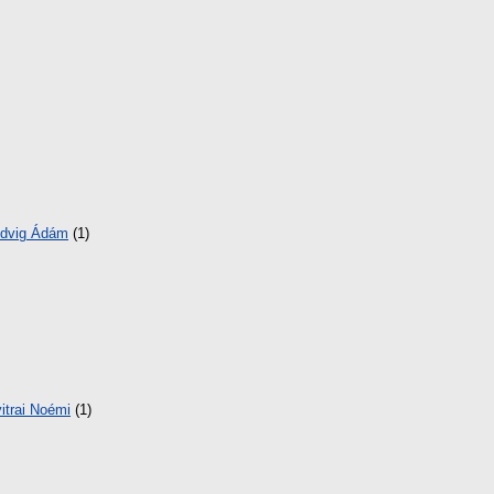
dvig Ádám
(1)
itrai Noémi
(1)