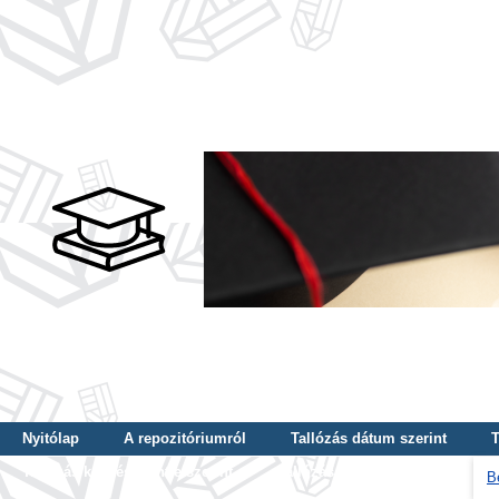
Nyitólap
A repozitóriumról
Tallózás dátum szerint
T
Tallózás képzés szintje szerint
Tallózás kulcsszó szerint
B