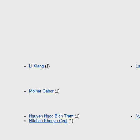
Li Xiang
(1)
Lu
Molnár Gábor
(1)
Nguyen Ngoc Bich Tram
(1)
Ny
Ntlabati Khanya Cyril
(1)