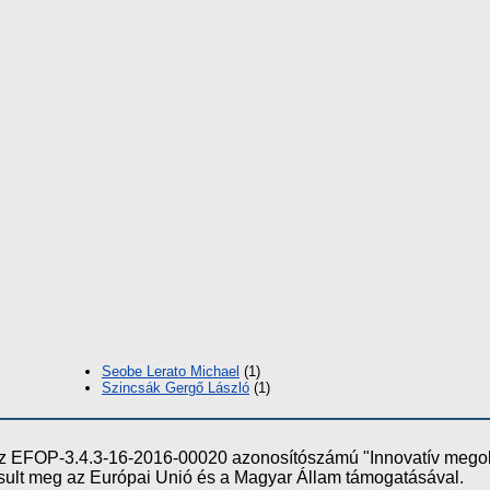
Seobe Lerato Michael
(1)
Szincsák Gergő László
(1)
e az EFOP-3.4.3-16-2016-00020 azonosítószámú "Innovatív meg
ósult meg az Európai Unió és a Magyar Állam támogatásával.