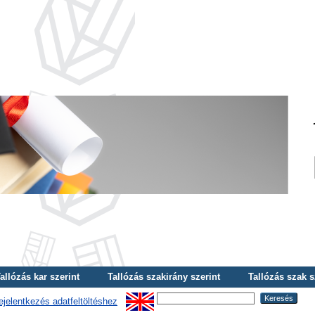
allózás kar szerint
Tallózás szakirány szerint
Tallózás szak s
ejelentkezés adatfeltöltéshez