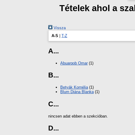
Tételek ahol a s
Vissza
A-S
|
T-Z
A...
Abuarqob Omar
(1)
B...
Betyák Kornélia
(1)
Blum Diána Blanka
(1)
C...
nincsen adat ebben a szekcióban.
D...