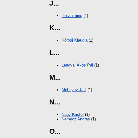
J...
Jin Zhiming
(1)
K...
Kőrösi Klaudia
(1)
L...
Lendvai Ákos Pál
(1)
M...
Mehtiyev Jalil
(1)
N...
Nagy Kristóf
(1)
Nemecz András
(1)
O...