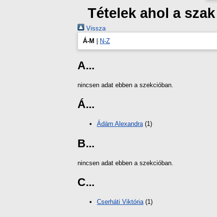
Tételek ahol a sz
Vissza
Á-M
|
N-Z
A...
nincsen adat ebben a szekcióban.
Á...
Ádám Alexandra
(1)
B...
nincsen adat ebben a szekcióban.
C...
Cserháti Viktória
(1)