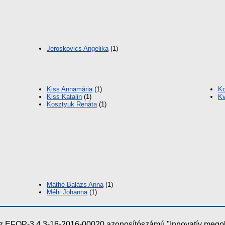
Jeroskovics Angelika
(1)
Kiss Annamária
(1)
Ko
Kiss Katalin
(1)
Kv
Kosztyuk Renáta
(1)
Máthé-Balázs Anna
(1)
Méhi Johanna
(1)
e az EFOP-3.4.3-16-2016-00020 azonosítószámú "Innovatív meg