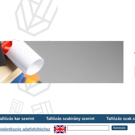
allózás kar szerint
Tallózás szakirány szerint
Tallózás szak s
ejelentkezés adatfeltöltéshez