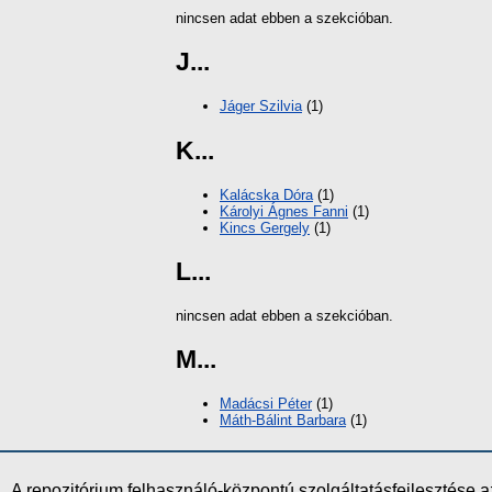
nincsen adat ebben a szekcióban.
J...
Jáger Szilvia
(1)
K...
Kalácska Dóra
(1)
Károlyi Ágnes Fanni
(1)
Kincs Gergely
(1)
L...
nincsen adat ebben a szekcióban.
M...
Madácsi Péter
(1)
Máth-Bálint Barbara
(1)
A repozitórium felhasználó-központú szolgáltatásfejlesztés