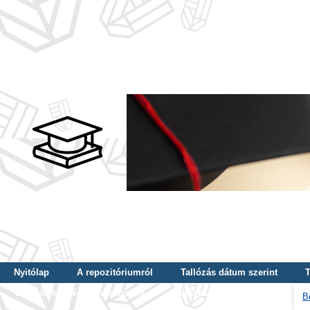
Nyitólap
A repozitóriumról
Tallózás dátum szerint
T
Tallózás képzés szintje szerint
Tallózás kulcsszó szerint
B