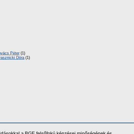
vács Péter
(1)
asznicki Dóra
(1)
oldásokkal a BGE felsőfokú képzései minőségének és