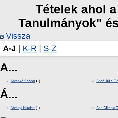
Tételek ahol 
Tanulmányok" és
Vissza
A-J
|
K-R
|
S-Z
A...
Abrankó Sándor
(1)
Andó Júlia Fl
Á...
Ábrányi Nikolett
(1)
Ács Olimpia 