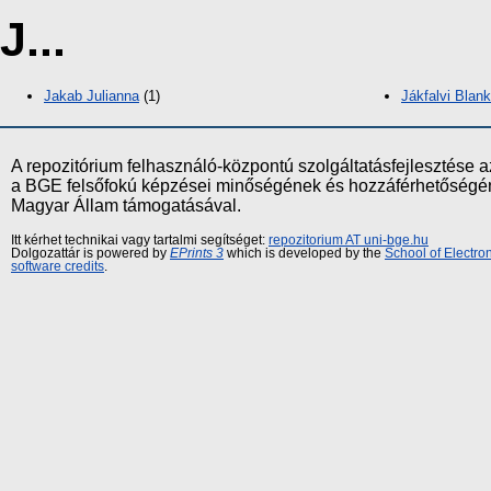
J...
Jakab Julianna
(1)
Jákfalvi Blan
A repozitórium felhasználó-központú szolgáltatásfejlesztés
a BGE felsőfokú képzései minőségének és hozzáférhetőségének
Magyar Állam támogatásával.
Itt kérhet technikai vagy tartalmi segítséget:
repozitorium AT uni-bge.hu
Dolgozattár is powered by
EPrints 3
which is developed by the
School of Electr
software credits
.