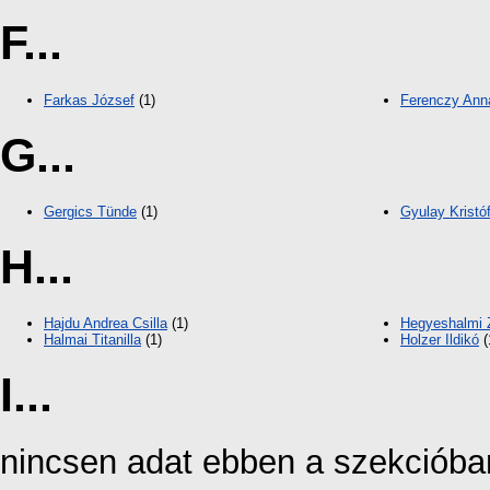
F...
Farkas József
(1)
Ferenczy Anna
G...
Gergics Tünde
(1)
Gyulay Kristó
H...
Hajdu Andrea Csilla
(1)
Hegyeshalmi 
Halmai Titanilla
(1)
Holzer Ildikó
(
I...
nincsen adat ebben a szekcióba