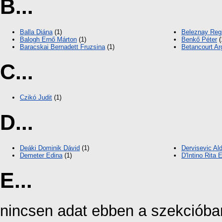
B...
Balla Diána
(1)
Beleznay Reg
Balogh Ernő Márton
(1)
Benkő Péter
(
Baracskai Bernadett Fruzsina
(1)
Betancourt Ar
C...
Czikó Judit
(1)
D...
Deáki Dominik Dávid
(1)
Dervisevic Ald
Demeter Edina
(1)
D'Intino Rita 
E...
nincsen adat ebben a szekcióba