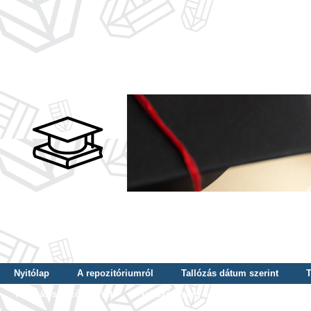
Nyitólap
A repozitóriumról
Tallózás dátum szerint
T
Tallózás szerző szerint
Tallózás nyelv szerint
Tallózás ké