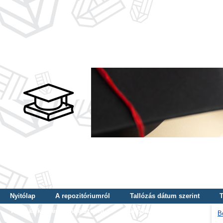
Nyitólap
A repozitóriumról
Tallózás dátum szerint
T
Tallózás képzés szintje szerint
Tallózás kulcsszó szerint
B