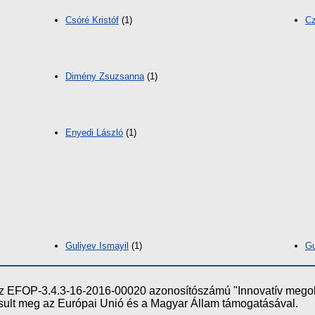
Csóré Kristóf
(1)
Cz
Dimény Zsuzsanna
(1)
Enyedi László
(1)
Guliyev Ismayil
(1)
Gu
e az EFOP-3.4.3-16-2016-00020 azonosítószámú "Innovatív meg
ósult meg az Európai Unió és a Magyar Állam támogatásával.