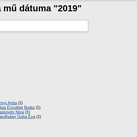
a mű dátuma "2019"
rinyi Anita
(1)
ága Erzsébet Beáta
(1)
askovits Nóra
(1)
andhuber Gréta Éva
(1)