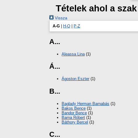
Tételek ahol a sz
Vissza
A-G
|
H-O
|
P-Z
A...
Aleassa Lina
(1)
Á...
Ágoston Eszter
(1)
B...
Baglady Herman Barnabás
(1)
Bakos Bence
(1)
Bandor Bence
(1)
Barna Róbert
(1)
Báthory Bercel
(1)
C...