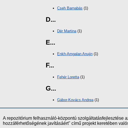
Cseh Barnabás
(1)
D...
Dér Martina
(1)
E...
Enkh-Amgalan Anujin
(1)
F...
Fehér Loretta
(1)
G...
Gábor-Kovács Andrea
(1)
A repozitórium felhasználó-központú szolgáltatásfejlesztés
hozzáférhetőségének javításáért" című projekt keretében val