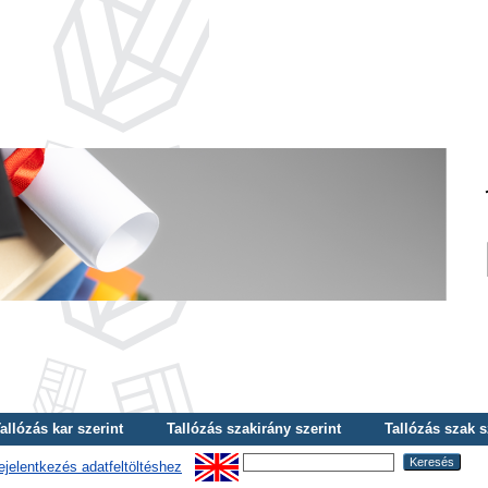
allózás kar szerint
Tallózás szakirány szerint
Tallózás szak s
ejelentkezés adatfeltöltéshez