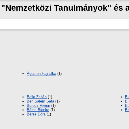
ak "Nemzetközi Tanulmányok" és 
Ágoston Hajnalka
(1)
Bella Zsófia
(1)
Bi
Ben Salem Safa
(1)
Bl
Berecz Vivien
(1)
Bl
Béres Bianka
(1)
Br
Béres Dóra
(1)