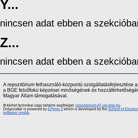
Y...
nincsen adat ebben a szekcióba
Z...
nincsen adat ebben a szekcióba
A repozitórium felhasználó-központú szolgáltatásfejlesztés
a BGE felsőfokú képzései minőségének és hozzáférhetőségének
Magyar Állam támogatásával.
Itt kérhet technikai vagy tartalmi segítséget:
repozitorium AT uni-bge.hu
Dolgozattár is powered by
EPrints 3
which is developed by the
School of Electr
software credits
.