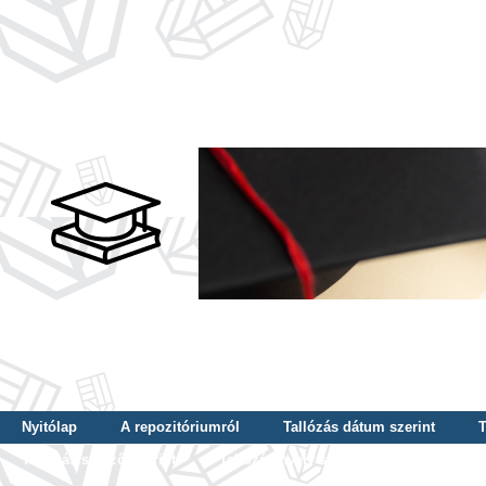
Nyitólap
A repozitóriumról
Tallózás dátum szerint
T
Tallózás szerző szerint
Tallózás nyelv szerint
Tallózás ké