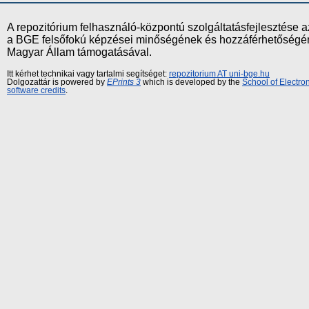
A repozitórium felhasználó-központú szolgáltatásfejlesztés
a BGE felsőfokú képzései minőségének és hozzáférhetőségének
Magyar Állam támogatásával.
Itt kérhet technikai vagy tartalmi segítséget:
repozitorium AT uni-bge.hu
Dolgozattár is powered by
EPrints 3
which is developed by the
School of Electr
software credits
.