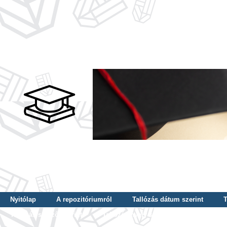
Nyitólap
A repozitóriumról
Tallózás dátum szerint
T
Tallózás szerző szerint
Tallózás nyelv szerint
Tallózás ké