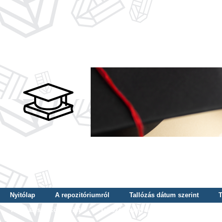
Nyitólap
A repozitóriumról
Tallózás dátum szerint
T
Tallózás szerző szerint
Tallózás nyelv szerint
Tallózás ké