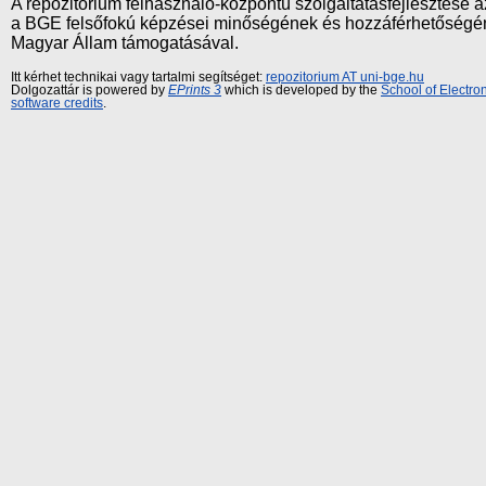
A repozitórium felhasználó-központú szolgáltatásfejlesztés
a BGE felsőfokú képzései minőségének és hozzáférhetőségének
Magyar Állam támogatásával.
Itt kérhet technikai vagy tartalmi segítséget:
repozitorium AT uni-bge.hu
Dolgozattár is powered by
EPrints 3
which is developed by the
School of Electr
software credits
.