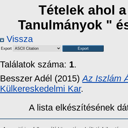
Tételek ahol 
Tanulmányok " é
Vissza
Export
Találatok száma:
1
.
Besszer Adél
(2015)
Az Iszlám Á
Külkereskedelmi Kar
.
A lista elkészítésének 