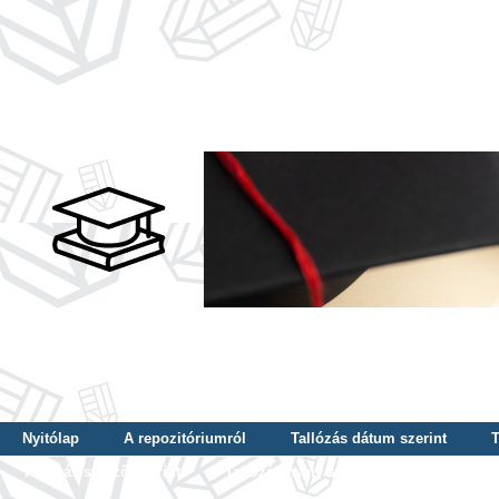
Nyitólap
A repozitóriumról
Tallózás dátum szerint
T
Tallózás szerző szerint
Tallózás nyelv szerint
Tallózás ké