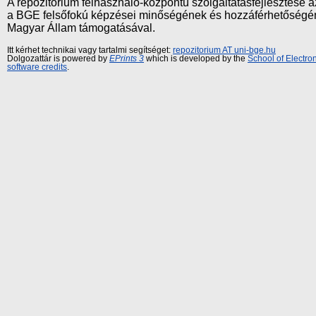
A repozitórium felhasználó-központú szolgáltatásfejlesztés
a BGE felsőfokú képzései minőségének és hozzáférhetőségének
Magyar Állam támogatásával.
Itt kérhet technikai vagy tartalmi segítséget:
repozitorium AT uni-bge.hu
Dolgozattár is powered by
EPrints 3
which is developed by the
School of Electr
software credits
.