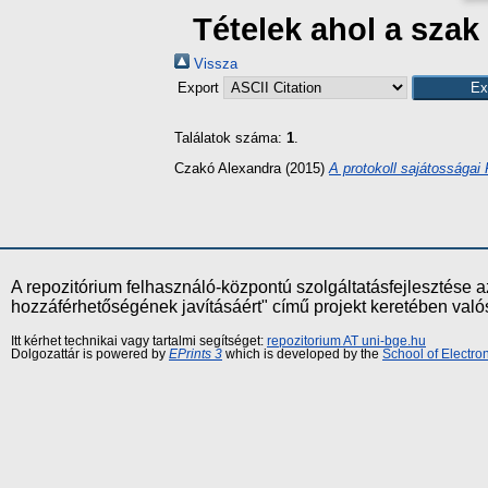
Tételek ahol a sza
Vissza
Export
Találatok száma:
1
.
Czakó Alexandra
(2015)
A protokoll sajátossága
A repozitórium felhasználó-központú szolgáltatásfejlesztés
hozzáférhetőségének javításáért" című projekt keretében val
Itt kérhet technikai vagy tartalmi segítséget:
repozitorium AT uni-bge.hu
Dolgozattár is powered by
EPrints 3
which is developed by the
School of Electr