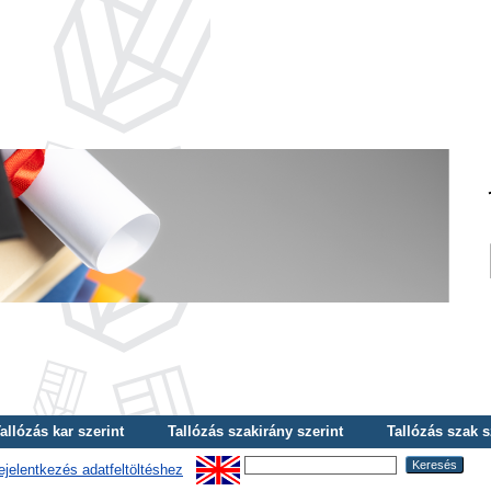
allózás kar szerint
Tallózás szakirány szerint
Tallózás szak s
ejelentkezés adatfeltöltéshez