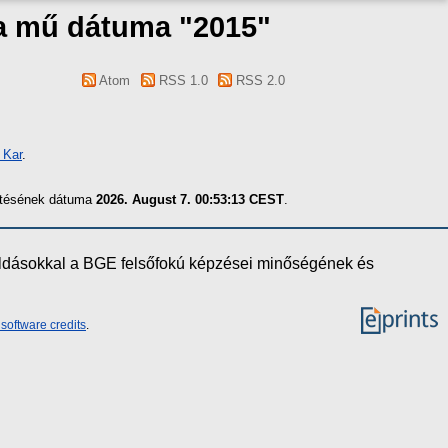
 a mű dátuma "2015"
Atom
RSS 1.0
RSS 2.0
 Kar
.
zítésének dátuma
2026. August 7. 00:53:13 CEST
.
oldásokkal a BGE felsőfokú képzései minőségének és
software credits
.