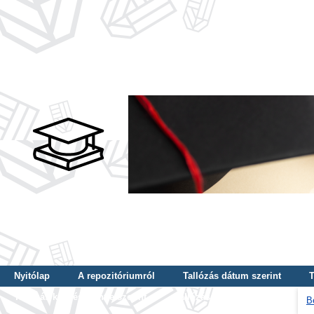
Nyitólap
A repozitóriumról
Tallózás dátum szerint
T
Tallózás képzés szintje szerint
Tallózás kulcsszó szerint
B