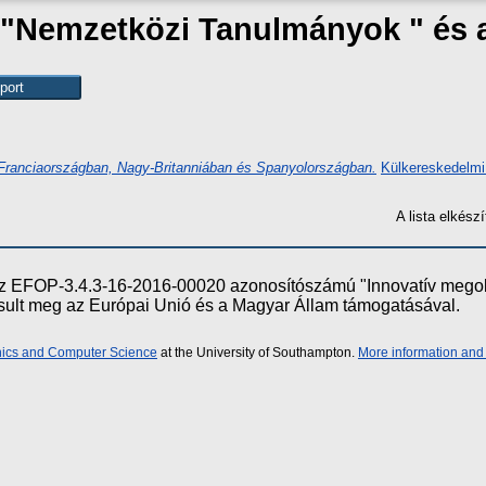
k "Nemzetközi Tanulmányok " és
i Franciaországban, Nagy-Britanniában és Spanyolországban.
Külkereskedelmi
A lista elkés
e az EFOP-3.4.3-16-2016-00020 azonosítószámú "Innovatív meg
ósult meg az Európai Unió és a Magyar Állam támogatásával.
onics and Computer Science
at the University of Southampton.
More information and 