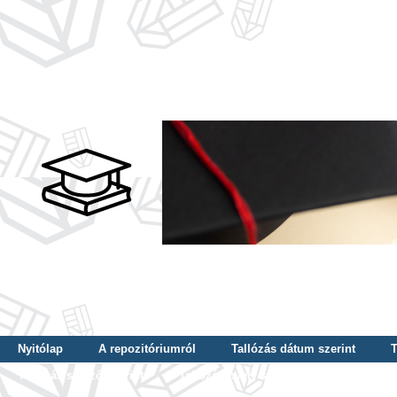
Nyitólap
A repozitóriumról
Tallózás dátum szerint
T
Tallózás szerző szerint
Tallózás nyelv szerint
Tallózás ké