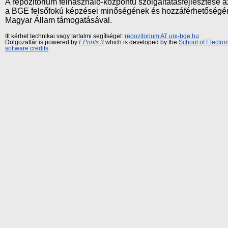
A repozitórium felhasználó-központú szolgáltatásfejlesztés
a BGE felsőfokú képzései minőségének és hozzáférhetőségének
Magyar Állam támogatásával.
Itt kérhet technikai vagy tartalmi segítséget:
repozitorium AT uni-bge.hu
Dolgozattár is powered by
EPrints 3
which is developed by the
School of Electr
software credits
.