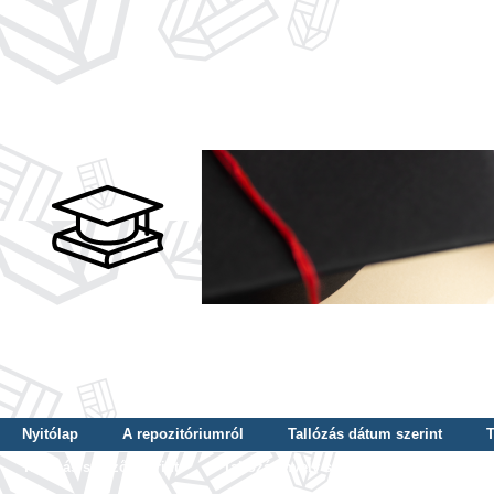
Nyitólap
A repozitóriumról
Tallózás dátum szerint
T
Tallózás szerző szerint
Tallózás nyelv szerint
Tallózás ké