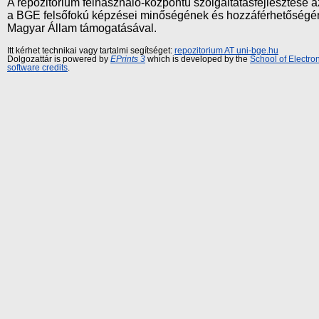
A repozitórium felhasználó-központú szolgáltatásfejlesztés
a BGE felsőfokú képzései minőségének és hozzáférhetőségének
Magyar Állam támogatásával.
Itt kérhet technikai vagy tartalmi segítséget:
repozitorium AT uni-bge.hu
Dolgozattár is powered by
EPrints 3
which is developed by the
School of Electr
software credits
.