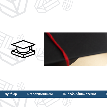
Nyitólap
A repozitóriumról
Tallózás dátum szerint
T
Tallózás szerző szerint
Tallózás nyelv szerint
Tallózás ké