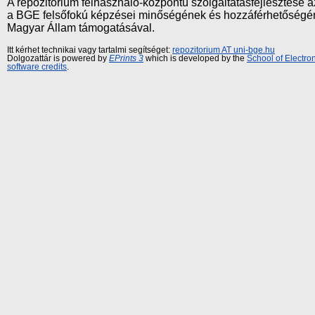
A repozitórium felhasználó-központú szolgáltatásfejlesztés
a BGE felsőfokú képzései minőségének és hozzáférhetőségének
Magyar Állam támogatásával.
Itt kérhet technikai vagy tartalmi segítséget:
repozitorium AT uni-bge.hu
Dolgozattár is powered by
EPrints 3
which is developed by the
School of Electr
software credits
.