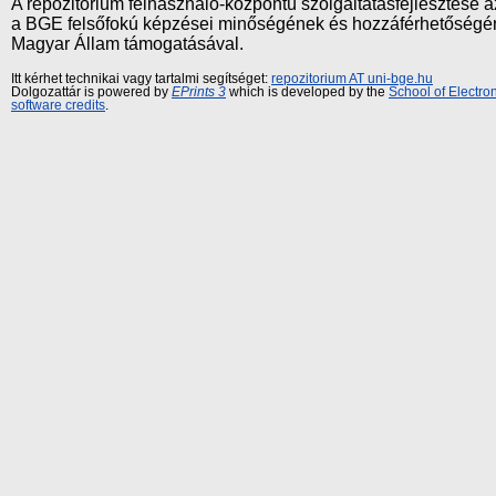
A repozitórium felhasználó-központú szolgáltatásfejlesztés
a BGE felsőfokú képzései minőségének és hozzáférhetőségének
Magyar Állam támogatásával.
Itt kérhet technikai vagy tartalmi segítséget:
repozitorium AT uni-bge.hu
Dolgozattár is powered by
EPrints 3
which is developed by the
School of Electr
software credits
.