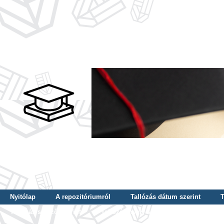
Nyitólap
A repozitóriumról
Tallózás dátum szerint
T
Tallózás szerző szerint
Tallózás nyelv szerint
Tallózás ké