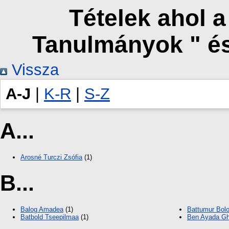
Tételek ahol 
Tanulmányok " é
Vissza
A-J
|
K-R
|
S-Z
A...
Arosné Turczi Zsófia
(1)
B...
Balog Amadea
(1)
Battumur Bolo
Batbold Tseepilmaa
(1)
Ben Ayada G