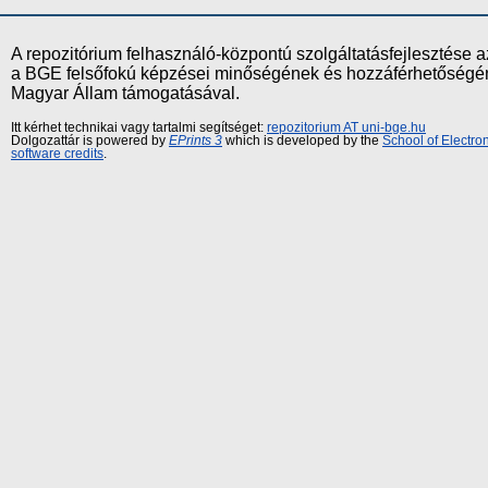
A repozitórium felhasználó-központú szolgáltatásfejlesztés
a BGE felsőfokú képzései minőségének és hozzáférhetőségének
Magyar Állam támogatásával.
Itt kérhet technikai vagy tartalmi segítséget:
repozitorium AT uni-bge.hu
Dolgozattár is powered by
EPrints 3
which is developed by the
School of Electr
software credits
.