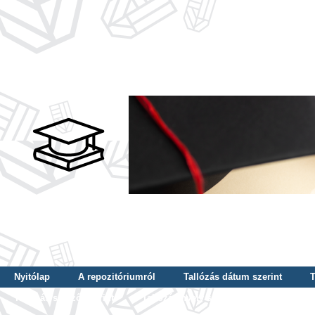
Nyitólap
A repozitóriumról
Tallózás dátum szerint
T
Tallózás szerző szerint
Tallózás nyelv szerint
Tallózás ké