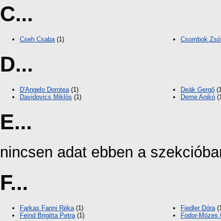
C...
Cseh Csaba
(1)
Csombok Zsóf
D...
D'Angelo Dorotea
(1)
Deák Gergő
(1
Davidovics Miklós
(1)
Deme Anikó
(
E...
nincsen adat ebben a szekcióba
F...
Farkas Fanni Réka
(1)
Fiedler Dóra
(
Feind Brigitta Petra
(1)
Fodor-Mózes 