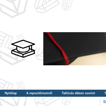
Nyitólap
A repozitóriumról
Tallózás dátum szerint
T
Tallózás képzés szintje szerint
Tallózás kulcsszó szerint
B