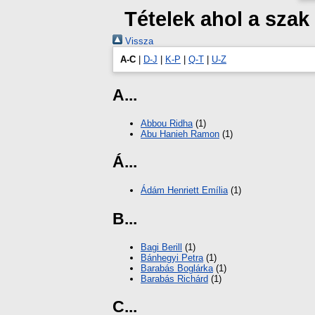
Tételek ahol a sza
Vissza
A-C
|
D-J
|
K-P
|
Q-T
|
U-Z
A...
Abbou Ridha
(1)
Abu Hanieh Ramon
(1)
Á...
Ádám Henriett Emília
(1)
B...
Bagi Berill
(1)
Bánhegyi Petra
(1)
Barabás Boglárka
(1)
Barabás Richárd
(1)
C...