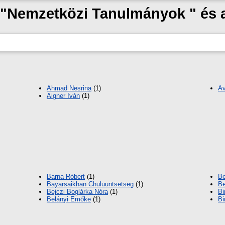
k "Nemzetközi Tanulmányok " és
Ahmad Nesrina
(1)
Av
Aigner Iván
(1)
Barna Róbert
(1)
Be
Bayarsaikhan Chuluuntsetseg
(1)
Be
Bejczi Boglárka Nóra
(1)
Bi
Belányi Emőke
(1)
Bi