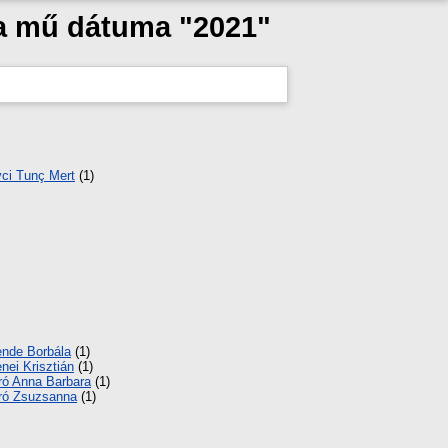
 a mű dátuma "2021"
ci Tunç Mert
(1)
nde Borbála
(1)
nei Krisztián
(1)
ró Anna Barbara
(1)
ró Zsuzsanna
(1)