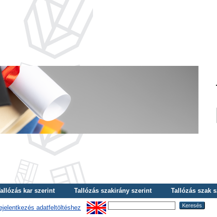
allózás kar szerint
Tallózás szakirány szerint
Tallózás szak s
ejelentkezés adatfeltöltéshez