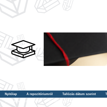
Nyitólap
A repozitóriumról
Tallózás dátum szerint
T
Tallózás szerző szerint
Tallózás nyelv szerint
Tallózás ké