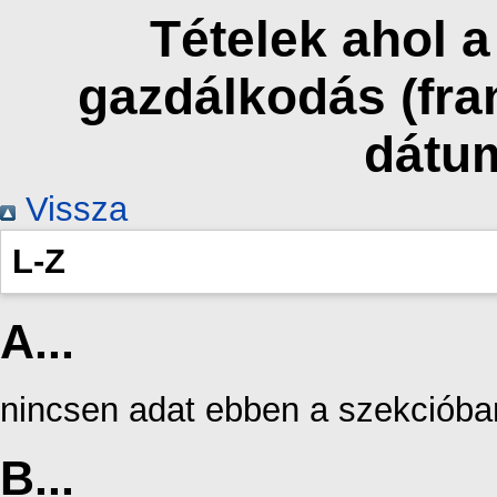
Tételek ahol 
gazdálkodás (fra
dátu
Vissza
L-Z
A...
nincsen adat ebben a szekcióba
B...