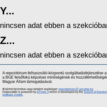
Y...
nincsen adat ebben a szekcióba
Z...
nincsen adat ebben a szekcióba
A repozitórium felhasználó-központú szolgáltatásfejlesztés
a BGE felsőfokú képzései minőségének és hozzáférhetőségének
Magyar Állam támogatásával.
Itt kérhet technikai vagy tartalmi segítséget:
repozitorium AT uni-bge.hu
Dolgozattár is powered by
EPrints 3
which is developed by the
School of Electr
software credits
.