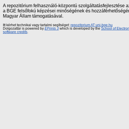
A repozitórium felhasználó-központú szolgáltatásfejlesztés
a BGE felsőfokú képzései minőségének és hozzáférhetőségének
Magyar Állam támogatásával.
Itt kérhet technikai vagy tartalmi segítséget:
repozitorium AT uni-bge.hu
Dolgozattár is powered by
EPrints 3
which is developed by the
School of Electr
software credits
.