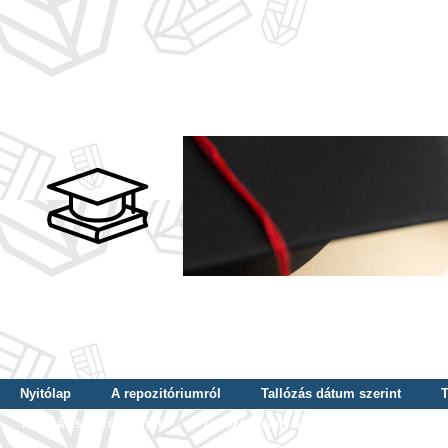
Nyitólap
A repozitóriumról
Tallózás dátum szerint
T
Tallózás szerző szerint
Tallózás nyelv szerint
Tallózás ké