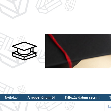
Nyitólap
A repozitóriumról
Tallózás dátum szerint
T
Tallózás képzés szintje szerint
Tallózás kulcsszó szerint
B