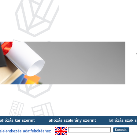
allózás kar szerint
Tallózás szakirány szerint
Tallózás szak s
ejelentkezés adatfeltöltéshez